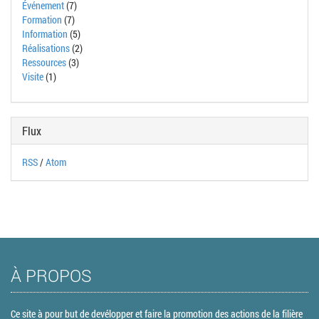
Événement
(7)
Formation
(7)
Information
(5)
Réalisations
(2)
Ressources
(3)
Visite
(1)
Flux
RSS
/
Atom
À PROPOS
Ce site à pour but de devélopper et faire la promotion des actions de la filière