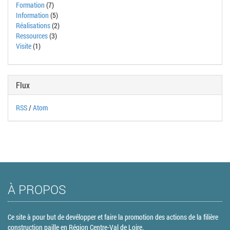
Formation
(7)
Information
(5)
Réalisations
(2)
Ressources
(3)
Visite
(1)
Flux
RSS
/
Atom
À PROPOS
Ce site à pour but de devélopper et faire la promotion des actions de la filière
construction paille en Région Centre-Val de Loire.