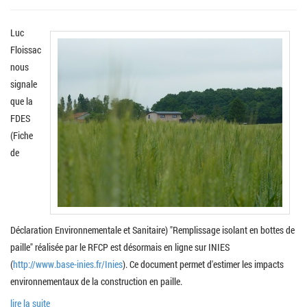
Luc
Floissac
nous
signale
que la
FDES
(Fiche
de
Déclaration Environnementale et Sanitaire) "Remplissage isolant en bottes de
paille" réalisée par le RFCP est désormais en ligne sur INIES
(
http://www.base-inies.fr/Inies
). Ce document permet d'estimer les impacts
environnementaux de la construction en paille.
lire la suite